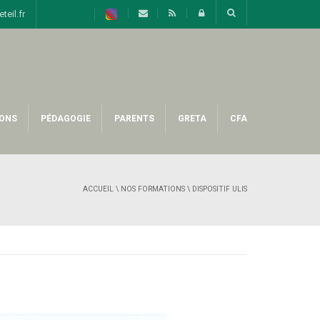
eil.fr
ONS
PÉDAGOGIE
PARENTS
GRETA
CFA
ACCUEIL
\
NOS FORMATIONS
\ DISPOSITIF ULIS