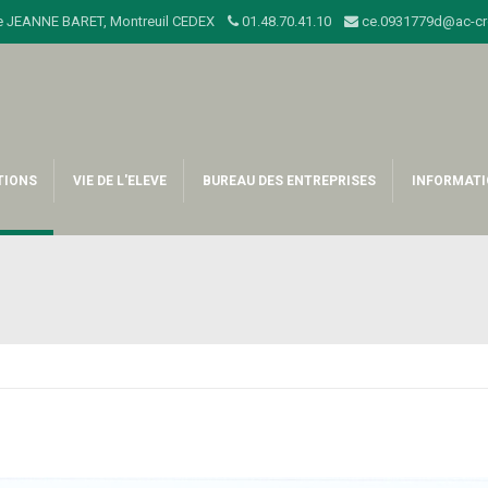
sage JEANNE BARET, Montreuil CEDEX
01.48.70.41.10
ce.0931779d@ac-cret
TIONS
VIE DE L'ELEVE
BUREAU DES ENTREPRISES
INFORMATI