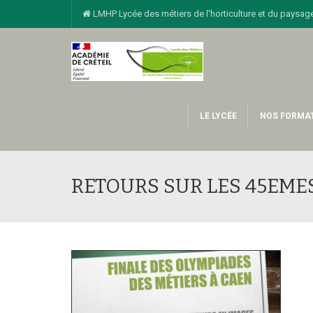
LMHP Lycée des métiers de l'horticulture et du pay
LE LYCÉE
NOS FORMA
RETOURS SUR LES 45EME