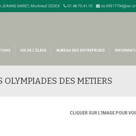
sage JEANNE BARET, Montreuil CEDEX
01.48.70.41.10
ce.0931779d@ac-cret
TIONS
VIE DE L'ELEVE
BUREAU DES ENTREPRISES
INFORMATI
S OLYMPIADES DES METIERS
CLIQUER SUR L'IMAGE POUR VOI