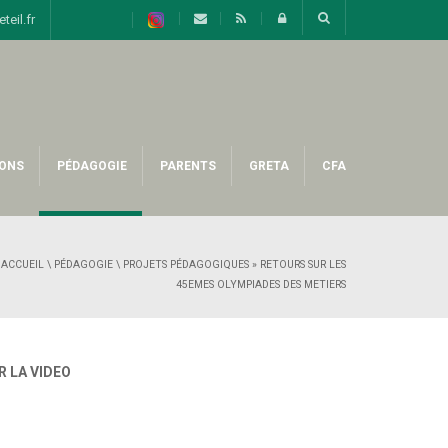
eil.fr
ONS
PÉDAGOGIE
PARENTS
GRETA
CFA
ACCUEIL
\
PÉDAGOGIE
\
PROJETS PÉDAGOGIQUES
»
RETOURS SUR LES
45EMES OLYMPIADES DES METIERS
R LA VIDEO