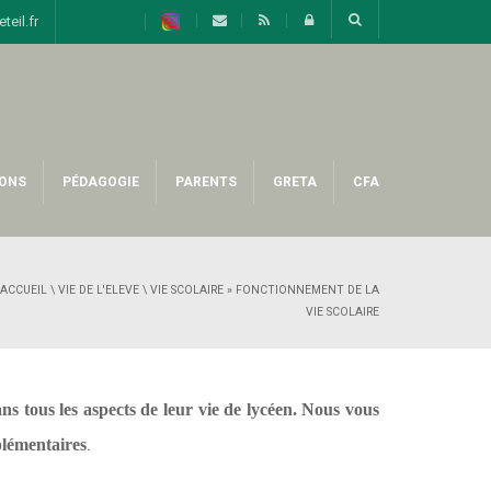
eil.fr
ONS
PÉDAGOGIE
PARENTS
GRETA
CFA
ACCUEIL
\
VIE DE L'ELEVE
\
VIE SCOLAIRE
»
FONCTIONNEMENT DE LA
VIE SCOLAIRE
ns tous les aspects de leur vie de lycéen. Nous vous
plémentaires
.