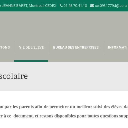
sage JEANNE BARET, Montreuil CEDEX
01.48.70.41.10
ce.0931779d@ac-cret
TIONS
VIE DE L'ELEVE
BUREAU DES ENTREPRISES
INFORMATI
scolaire
u par les parents afin de permettre un meilleur suivi des élèves da
er à ce document, et restons disponibles pour toutes questions sup